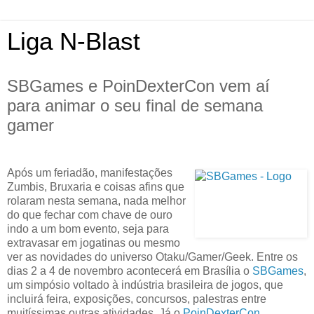
Liga N-Blast
SBGames e PoinDexterCon vem aí
para animar o seu final de semana
gamer
Após um feriadão, manifestações
Zumbis, Bruxaria e coisas afins que
rolaram nesta semana, nada melhor
do que fechar com chave de ouro
indo a um bom evento, seja para
extravasar em jogatinas ou mesmo
ver as novidades do universo Otaku/Gamer/Geek. Entre os
dias 2 a 4 de novembro acontecerá em Brasília o
SBGames
,
um simpósio voltado à indústria brasileira de jogos, que
incluirá feira, exposições, concursos, palestras entre
muitíssimas outras atividades. Já o
PoinDexterCon
,